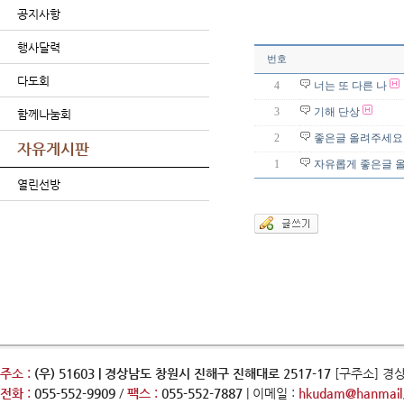
공지사항
행사달력
번호
다도회
4
너는 또 다른 나
3
기해 단상
함께나눔회
2
좋은글 올려주세요
자유게시판
1
자유롭게 좋은글 
열린선방
주소 :
(우) 51603 | 경상남도 창원시 진해구 진해대로 2517-17
[구주소] 경
전화 :
055-552-9909
/
팩스 :
055-552-7887
| 이메일 :
hkudam@hanmail.