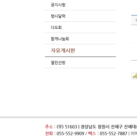
공지사항
행사달력
다도회
함께나눔회
자유게시판
열린선방
주소 :
(우) 51603 | 경상남도 창원시 진해구 진해대로
전화 :
055-552-9909
/
팩스 :
055-552-7887
| 이