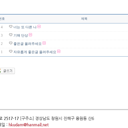
번호
제목
4
너는 또 다른 나
3
기해 단상
2
좋은글 올려주세요
1
자유롭게 좋은글 올려주세요
 2517-17
[구주소] 경상남도 창원시 진해구 용원동 산6
메일 :
hkudam@hanmail.net