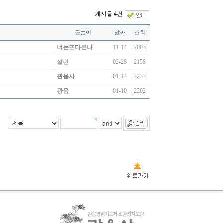
게시물 4건
글쓴이
날짜
조회
너는또다른나
11-14
2003
설린
02-28
2158
관음사
01-14
2233
관음
01-10
2202