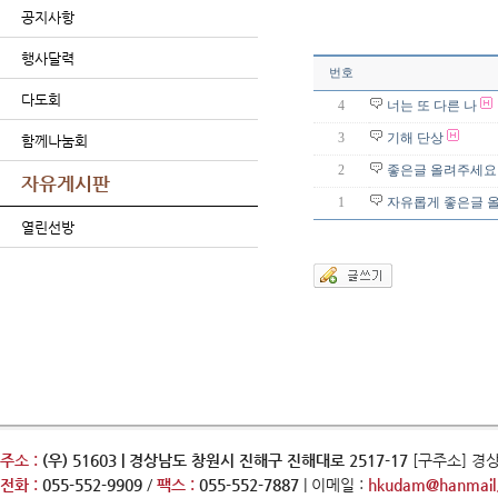
공지사항
행사달력
번호
다도회
4
너는 또 다른 나
3
기해 단상
함께나눔회
2
좋은글 올려주세요
자유게시판
1
자유롭게 좋은글 
열린선방
주소 :
(우) 51603 | 경상남도 창원시 진해구 진해대로 2517-17
[구주소] 경
전화 :
055-552-9909
/
팩스 :
055-552-7887
| 이메일 :
hkudam@hanmail.