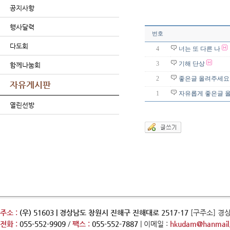
공지사항
행사달력
번호
다도회
4
너는 또 다른 나
3
기해 단상
함께나눔회
2
좋은글 올려주세요
자유게시판
1
자유롭게 좋은글 
열린선방
주소 :
(우) 51603 | 경상남도 창원시 진해구 진해대로 2517-17
[구주소] 경
전화 :
055-552-9909
/
팩스 :
055-552-7887
| 이메일 :
hkudam@hanmail.