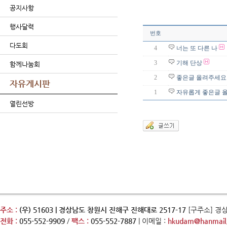
공지사항
행사달력
번호
다도회
4
너는 또 다른 나
3
기해 단상
함께나눔회
2
좋은글 올려주세요
자유게시판
1
자유롭게 좋은글 
열린선방
주소 :
(우) 51603 | 경상남도 창원시 진해구 진해대로 2517-17
[구주소] 경
전화 :
055-552-9909
/
팩스 :
055-552-7887
| 이메일 :
hkudam@hanmail.