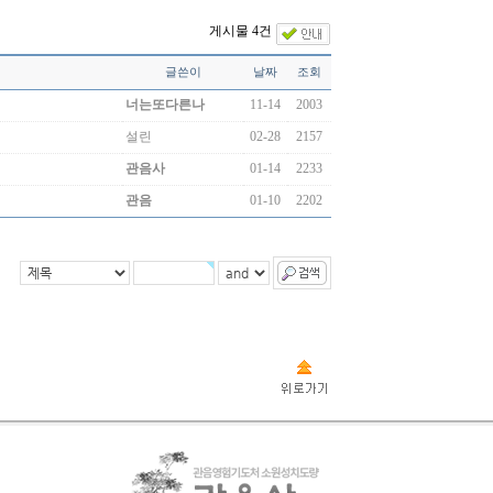
게시물 4건
글쓴이
날짜
조회
너는또다른나
11-14
2003
설린
02-28
2157
관음사
01-14
2233
관음
01-10
2202