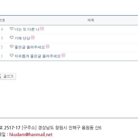
번호
제목
4
너는 또 다른 나
3
기해 단상
2
좋은글 올려주세요
1
자유롭게 좋은글 올려주세요
 2517-17
[구주소] 경상남도 창원시 진해구 용원동 산6
메일 :
hkudam@hanmail.net