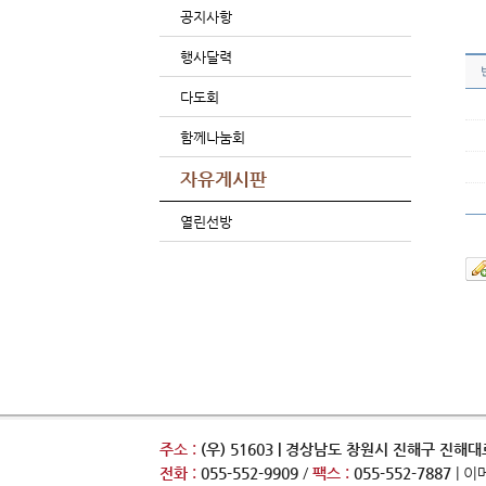
공지사항
행사달력
다도회
함께나눔회
자유게시판
열린선방
주소 :
(우) 51603 | 경상남도 창원시 진해구 진해대로
전화 :
055-552-9909
/
팩스 :
055-552-7887
| 이