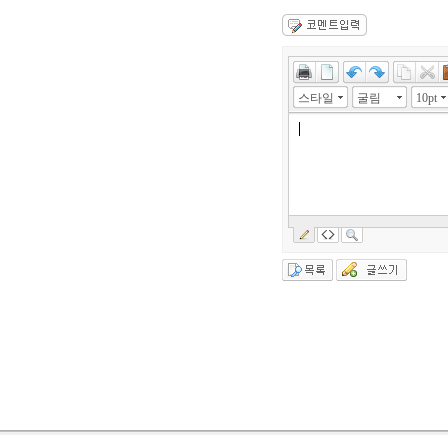
스타일
굴림
10pt