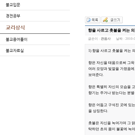
불교입문
경전공부
교리상식
향을 사르고 촛불을 켜는 
글쓴이 :
관음사
날짜 :
2010-
불교용어풀이
불교자료실
1) 향을 사르고 촛불을 켜는 
향은 자신을 태움으로써 그윽
여러 모양과 빛깔을 가졌음에
보여준다.
향은 특별히 자신의 모습을 고
향기는 주거나 받는다는 분별심
향은 어둡고 구석진 곳에 있는
을 상징한다.
촛불은 자신을 녹여가며 그 맑
탁하던 초의 몸이 불꽃에 녹아