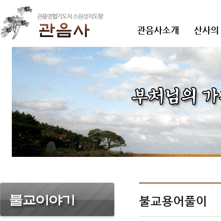
관음사소개
산사의
불교용어풀이