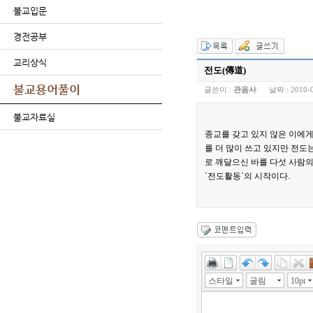
불교입문
경전공부
교리상식
전도(傳道)
불교용어풀이
글쓴이 :
관음사
날짜 :
2010-
불교자료실
종교를 갖고 있지 않은 이에게
를 더 많이 쓰고 있지만 전도
로 깨달으신 바를 다섯 사람
`전도활동`의 시작이다.
스타일
굴림
10pt