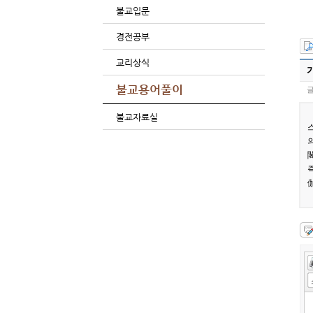
불교입문
경전공부
교리상식
불교용어풀이
글
불교자료실