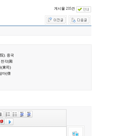
게시물 235건
院). 중국
 전각(殿
사(東司)
가람마(僧