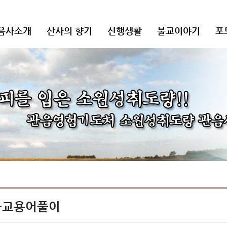
음사소개
산사의 향기
신행생활
불교이야기
포
불교용어풀이