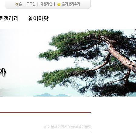
홈
|
로그인
|
회원가입
|
즐겨찾기추가
토갤러리
참여마당
홈 > 불교이야기 > 불교용어풀이