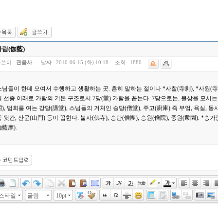
가람(伽藍)
쓴이 :
관음사
날짜 :
2010-06-15 (화) 10:18
조회 :
1880
스님들이 한데 모여서 수행하고 생활하는 곳. 흔히 말하는 절이나 *사찰(寺刹), *사원(寺
의 선종 이래로 가람의 기본 구조로서 7당(堂) 가람을 꼽는다. 7당으로는, 불상을 모시는
閣), 법회를 여는 강당(講堂), 스님들의 거처인 승당(僧堂), 주고(廚庫) 즉 부엌, 욕실, 동
즉 뒷간, 산문(山門) 등이 꼽힌다. 불사(佛寺), 승단(僧團), 승원(僧院), 중원(衆園). *승
伽藍摩).
스타일
굴림
10pt