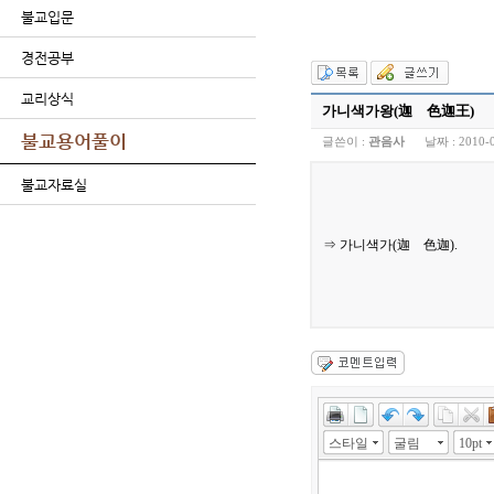
불교입문
경전공부
교리상식
가니색가왕(迦 色迦王)
불교용어풀이
글쓴이 :
관음사
날짜 :
2010-
불교자료실
⇒ 가니색가(迦 色迦).
스타일
굴림
10pt