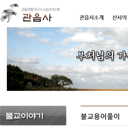
관음사소개
산사의
불교용어풀이