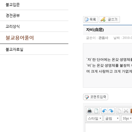
불교입문
경전공부
교리상식
자비(自悲)
불교용어풀이
글쓴이 :
관음사
날짜 :
2010-
불교자료실
`자`란 단어에는 온갖 생명
`비`는 온갖 생명체를 불쌍히
며 크게 사랑하고 크게 가엾게
스타일
굴림
10pt