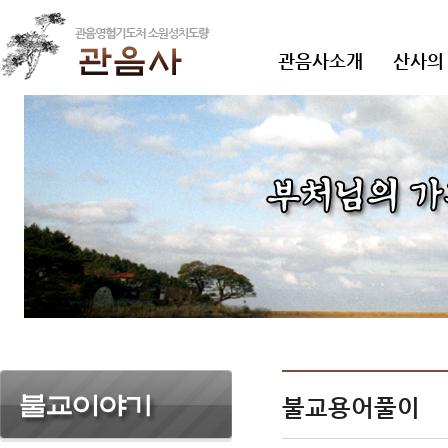
관음사소개
산사의
불교용어풀이