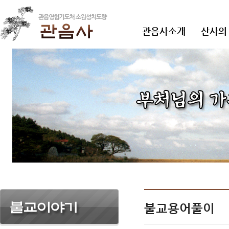
관음사소개
산사의
불교용어풀이