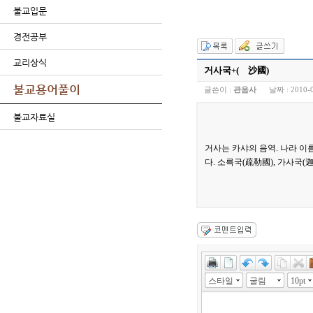
불교입문
경전공부
교리상식
거사국+( 沙國)
불교용어풀이
글쓴이 :
관음사
날짜 :
2010-
불교자료실
거사는 카샤의 음역. 나라 이름
다. 소륵국(疏勒國), 가사국(迦
스타일
굴림
10pt