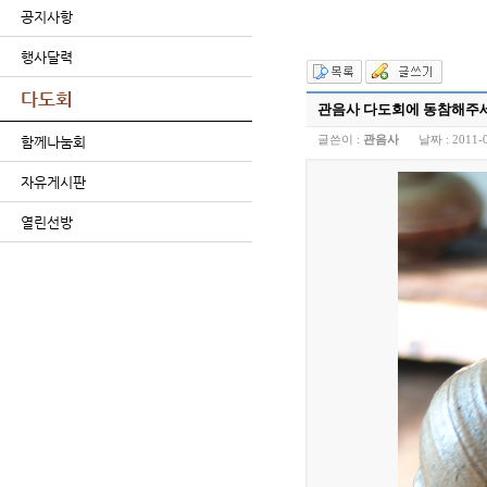
공지사항
행사달력
다도회
관음사 다도회에 동참해주
글쓴이 :
관음사
날짜 :
2011-
함께나눔회
자유게시판
열린선방