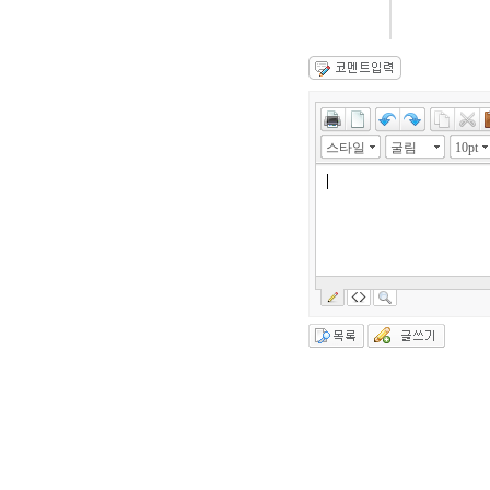
스타일
굴림
10pt