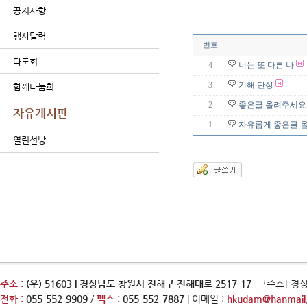
공지사항
행사달력
번호
다도회
4
너는 또 다른 나
3
기해 단상
함께나눔회
2
좋은글 올려주세요
자유게시판
1
자유롭게 좋은글 
열린선방
주소 :
(우) 51603 | 경상남도 창원시 진해구 진해대로 2517-17
[구주소] 경
전화 :
055-552-9909
/
팩스 :
055-552-7887
| 이메일 :
hkudam@hanmail.