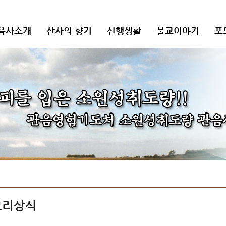
음사소개
산사의 향기
신행생활
불교이야기
포
교리상식