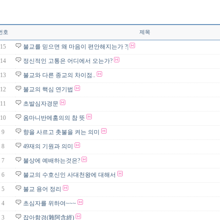
번호
제목
15
불교를 믿으면 왜 마음이 편안해지는가 ?|
14
정신적인 고통은 어디에서 오는가?
13
불교와 다른 종교의 차이점..
12
불교의 핵심 연기법
11
초발심자경문
10
옴마니반메훔의의 참 뜻
9
향을 사르고 촛불을 켜는 의미
8
49재의 기원과 의미
7
불상에 예배하는것은?
6
불교의 수호신인 사대천왕에 대해서
5
불교 용어 정리
4
초심자를 위하여~~~
3
잡아함경(雜阿含經)