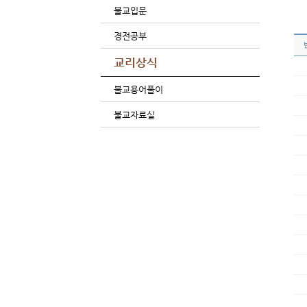
불교입문
경전공부
교리상식
불교용어풀이
불교자료실