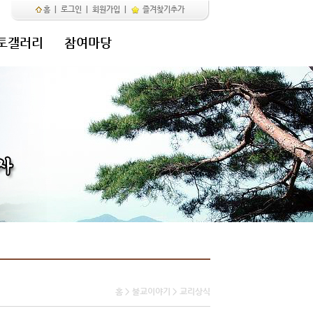
홈
|
로그인
|
회원가입
|
즐겨찾기추가
토갤러리
참여마당
홈 > 불교이야기 > 교리상식