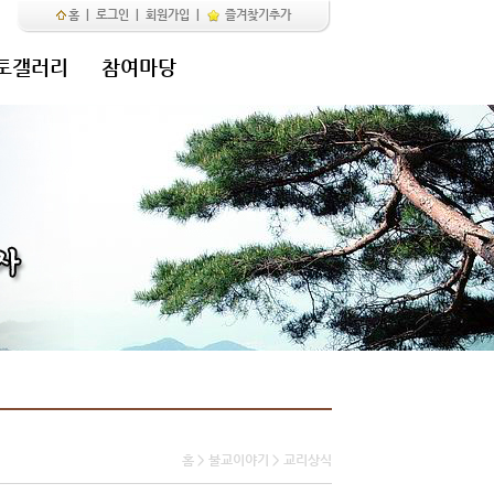
홈
|
로그인
|
회원가입
|
즐겨찾기추가
토갤러리
참여마당
홈 > 불교이야기 > 교리상식