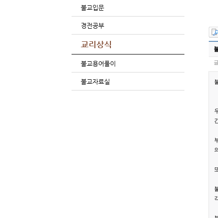
불교입문
경전공부
교리상식
글
불교용어풀이
불교자료실