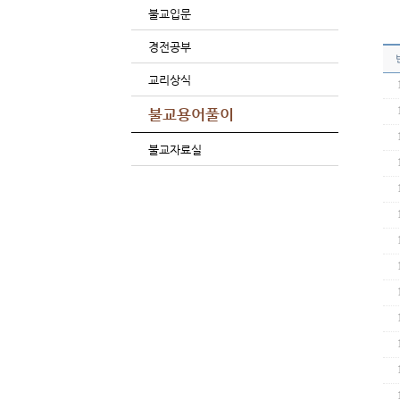
불교입문
경전공부
교리상식
불교용어풀이
불교자료실