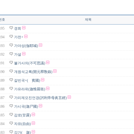
번호
제목
195
경희
194
가전+
193
가야성(伽耶城)
192
가설
191
불가사의(不可思議)
190
개원석교록(開元釋敎錄)
189
갈빈국+( 賓國)
188
가유라위(迦惟羅衛)
187
가리제모진언경(訶利帝母眞言經)
186
가시국(迦尸國)
185
감로(甘露)
184
자유(自由)
183
강가( 迦)