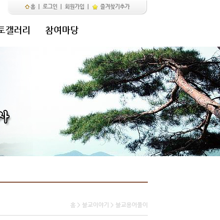
홈
|
로그인
|
회원가입
|
즐겨찾기추가
토갤러리
참여마당
홈 > 불교이야기 > 불교용어풀이