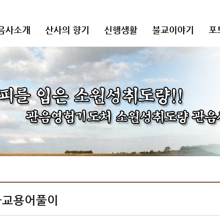
음사소개
산사의 향기
신행생활
불교이야기
포
불교용어풀이