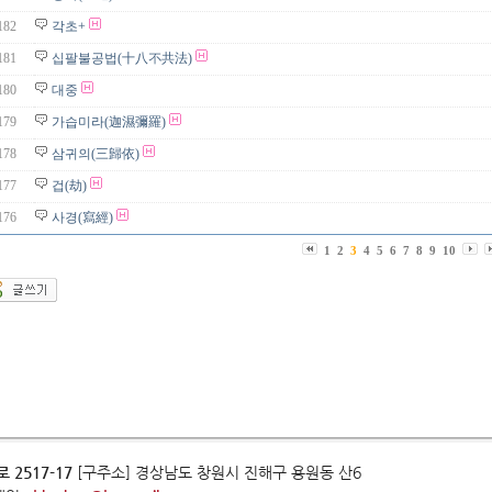
182
각초+
181
십팔불공법(十八不共法)
180
대중
179
가습미라(迦濕彌羅)
178
삼귀의(三歸依)
177
겁(劫)
176
사경(寫經)
1
2
3
4
5
6
7
8
9
10
 2517-17
[구주소] 경상남도 창원시 진해구 용원동 산6