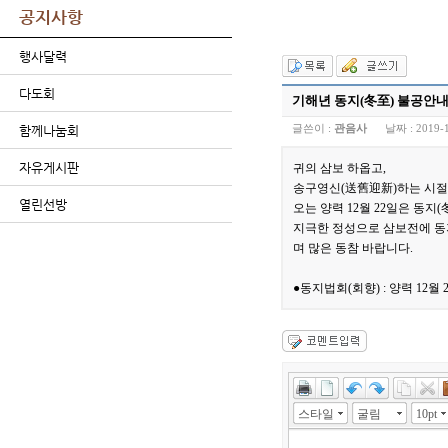
공지사항
행사달력
다도회
기해년 동지(冬至) 불공안
글쓴이 :
관음사
날짜 :
2019-
함께나눔회
자유게시판
귀의 삼보 하옵고,
송구영신(送舊迎新)하는 시절
열린선방
오는 양력 12월 22일은 동지(
지극한 정성으로 삼보전에 동
며 많은 동참 바랍니다.
●동지법회(회향) : 양력 12월 2
스타일
굴림
10pt